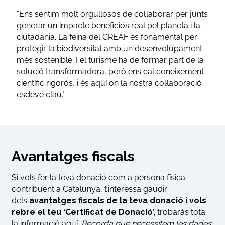
"Ens sentim molt orgullosos de col·laborar per junts
generar un impacte beneficiós real pel planeta i la
ciutadania. La feina del CREAF és fonamental per
protegir la biodiversitat amb un desenvolupament
més sostenible. I el turisme ha de formar part de la
solució transformadora, però ens cal coneixement
científic rigorós, i és aquí on la nostra col·laboració
esdevé clau."
Avantatges fiscals
Si vols fer la teva donació com a persona física
contribuent a Catalunya, t’interessa gaudir
dels
avantatges fiscals de la teva donació i vols
rebre el teu ‘Certificat de Donació’,
trobaràs tota
la informació aquí.
Recorda que necessitem les dades