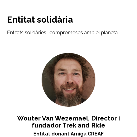
recerca aplicada en adaptació al
canvi climàtic i vulnerabilitat dels
Entitat solidària
boscos mediterranis; a més de pels
avantatges fiscals. Senc gran
Entitats solidàries i compromeses amb el planeta
satisfacció sabent que xicotetes
accions com les meves donacions
ajuden a millorar condicions pels
professionals, amb impactes reals i
tangibles sobre la natura. Que el
nostre llegat natural siga més
positiu del que hem rebut.”
Miguel Suárez Pérez
Wouter Van Wezemael, Director i
Donant Amic CREAF
fundador Trek and Ride
Entitat donant Amiga CREAF