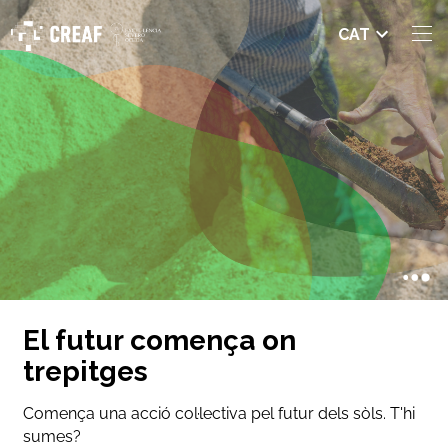
Seleccio
CAT
nar
idioma
El futur comença on
trepitges
Comença una acció col·lectiva pel futur dels sòls. T'hi
sumes?