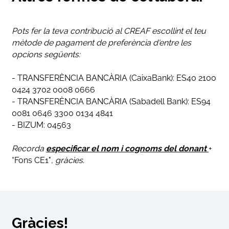
Pots fer la teva contribució al CREAF escollint el teu
mètode de pagament de preferència d'entre les
opcions següents:
- TRANSFERÈNCIA BANCÀRIA (CaixaBank): ES40 2100
0424 3702 0008 0666
- TRANSFERÈNCIA BANCÀRIA (Sabadell Bank): ES94
0081 0646 3300 0134 4841
- BIZUM: 04563
Recorda
especificar el nom i cognoms del donant
+
“Fons CE1"
,
gràcies.
Gràcies!