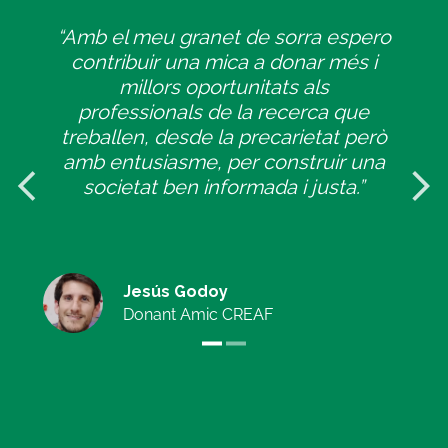
“
Amb el meu granet de sorra espero
contribuir una mica a donar més i
millors oportunitats als
professionals de la recerca que
treballen, desde la precarietat però
amb entusiasme, per construir una
societat ben informada i justa.
”
Jesús Godoy
Donant Amic CREAF
“
Vaig triar al CREAF en ser centre
arrelat al territori completament
alineat als meus interessos i
preocupacions, compromès en
ajudar-nos a afrontar el futur amb